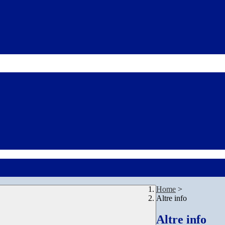
Home
>
Altre info
Altre info