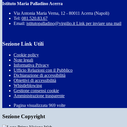
Istituto Maria Palladino Acerra
Via Antonia Maria Verna, 12 - 80011 Acerra (Napoli)
Tel:
081.520.83.67
Email:
istitutopalladino@virgilio.it
Link per inviare una mail
Sezione Link Utili
Cookie policy
Note legali
Informativa Privacy
Ufficio Relazioni con il Pubblico
Dichiarazione di accessibilità
Obiettivi di accessibilità
Whistleblowing
Gestione consensi cookie
Amministrazione trasparente
Pagina visualizzata
969
volte
Sezione Copyright