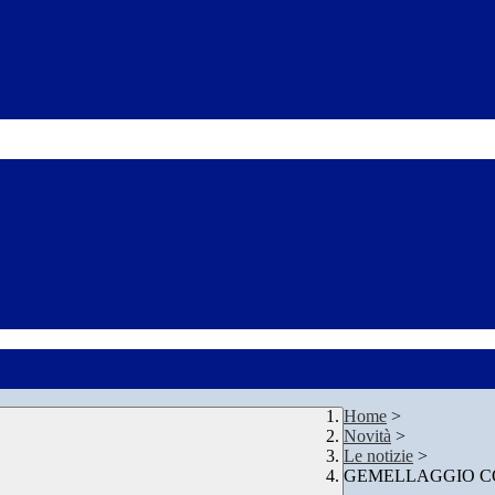
Home
>
Novità
>
Le notizie
>
GEMELLAGGIO CO